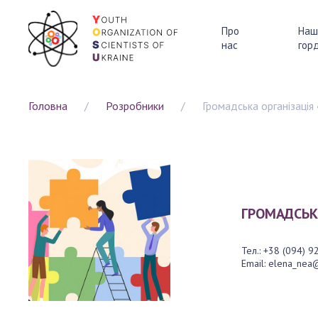
Про
Наш
нас
горд
ПРО НАС
Головна
Розробники
Громадська організація
Напрями 
Партнер
НАША ГО
ГРОМАДСЬКА
Тел.:
+38 (094) 9
Email:
elena_nea@