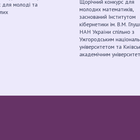
Щорічний конкурс для
с для молоді та
молодих математиків,
лих
заснований Інститутом
кібернетики ім. В.М. Глу
НАН України спільно з
Ужгородським націонал
університетом та Київсь
академічним університет