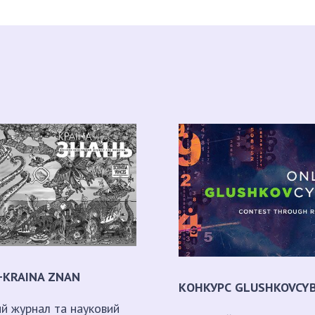
+KRAINA ZNAN
КОНКУРС GLUSHKOVCY
ий журнал та науковий