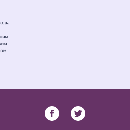
шкова
ьним
ким
ом.