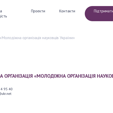
а
Проекти
Контакти
Підтримат
ість
ПРОЕКТИ
 «Молодіжна організація науковців України»
діяльності
Конкурс GlushkovCYBER
ство
YOSU+KRAINA ZNAN
РДІСТЬ
ПІДТРИМАТИ
 ОРГАНІЗАЦІЯ «МОЛОДІЖНА ОРГАНІЗАЦІЯ НАУКОВ
24 95 40
ukr.net