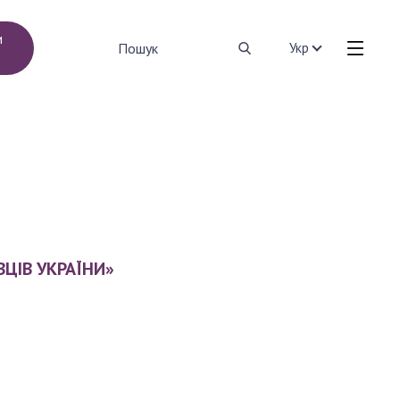
и
Укр
КОНТАКТИ
Політика конфіденційності
Політика безпеки платіжної карти
Умови повернення коштів
Договір оферти
ЦІВ УКРАЇНИ»