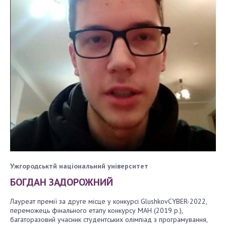
Політика конфіденційності
Політика безпеки платіжної карти
Умови повернення коштів
Договір оферти
Ужгородськтй національний університет
БОГДАН ЗАДОРОЖНИЙ
Лауреат премії за друге місце у конкурсі GlushkovCYBER-2022,
переможець фінального етапу конкурсу МАН (2019 р.),
багаторазовий учасник студентських олімпіад з програмування,