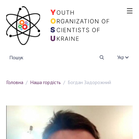
ПРО НАС
Напрями діяльності
Партнерство
НАША ГОРДІСТЬ
Укр
ПРОЕКТИ
Головна
Наша гордість
Богдан Задорожний
Конкурс GlushkovCYBER
YOSU+KRAINA ZNAN
ПІДТРИМАТИ
КОНТАКТИ