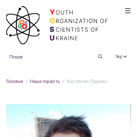
ПРО НАС
Напрями діяльності
Партнерство
НАША ГОРДІСТЬ
Укр
ПРОЕКТИ
Головна
Наша гордість
Костянтин Луценко
Конкурс GlushkovCYBER
YOSU+KRAINA ZNAN
ПІДТРИМАТИ
КОНТАКТИ