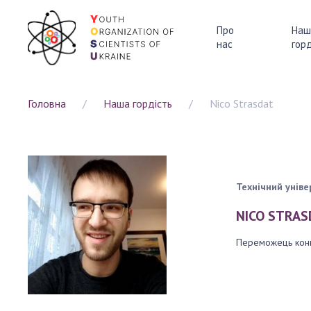
Про
Наш
нас
горд
ПРО НАС
Головна
Наша гордість
Nico Strasdat
Напрями 
Партнер
НАША ГО
Технічний унів
NICO STRAS
Переможець конк