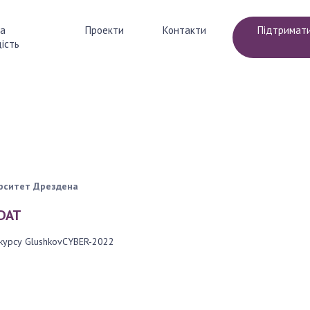
а
Проекти
Контакти
Підтримат
ість
ПРОЕКТИ
діяльності
Конкурс GlushkovCYBER
ство
YOSU+KRAINA ZNAN
РДІСТЬ
ПІДТРИМАТИ
ерситет Дрездена
DAT
урсу GlushkovCYBER-2022