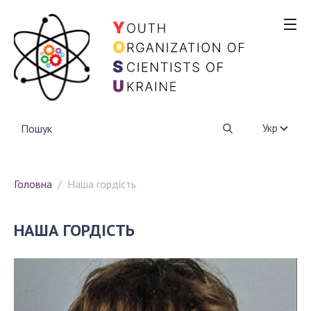
ПРО НАС
Напрями діяльності
Партнерство
НАША ГОРДІСТЬ
Укр
ПРОЕКТИ
Головна
Наша гордість
Конкурс GlushkovCYBER
YOSU+KRAINA ZNAN
НАША ГОРДІСТЬ
ПІДТРИМАТИ
КОНТАКТИ