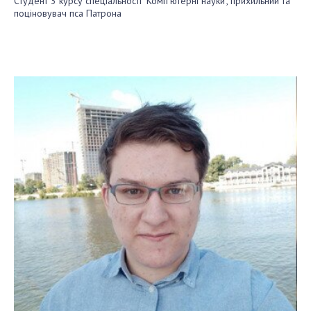
Cтудент 3 курсу спеціальності "Комп’ютерні науки", прихильний та
поціновувач пса Патрона