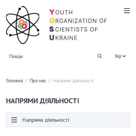
ПРО НАС
Напрями діяльності
Партнерство
НАША ГОРДІСТЬ
Укр
ПРОЕКТИ
Головна
Про нас
Напрями діяльності
Конкурс GlushkovCYBER
YOSU+KRAINA ZNAN
НАПРЯМИ ДІЯЛЬНОСТІ
ПІДТРИМАТИ
Напрями діяльності
КОНТАКТИ