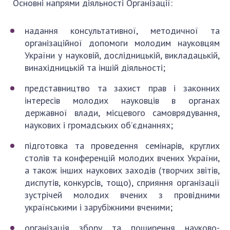
Основні напрями діяльності Організації:
надання консультативної, методичної та
Політика конфіденційності
організаційної допомоги молодим науковцям
Політика безпеки платіжної карти
України у науковій, дослідницькій, викладацькій,
Умови повернення коштів
винахідницькій та іншій діяльності;
Договір оферти
представництво та захист прав і законних
інтересів молодих науковців в органах
державної влади, місцевого самоврядування,
наукових і громадських об’єднаннях;
підготовка та проведення семінарів, круглих
столів та конференцій молодих вчених України,
а також інших наукових заходів (творчих звітів,
диспутів, конкурсів, тощо), сприяння організації
зустрічей молодих вчених з провідними
українськими і зарубіжними вченими;
організація збору та поширення науково-